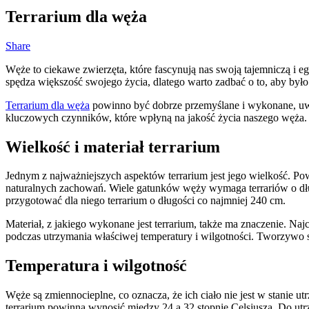
Terrarium dla węża
Share
Węże to ciekawe zwierzęta, które fascynują nas swoją tajemniczą i e
spędza większość swojego życia, dlatego warto zadbać o to, aby było 
Terrarium dla węża
powinno być dobrze przemyślane i wykonane, uwz
kluczowych czynników, które wpłyną na jakość życia naszego węża.
Wielkość i materiał terrarium
Jednym z najważniejszych aspektów terrarium jest jego wielkość. P
naturalnych zachowań. Wiele gatunków węży wymaga terrariów o dług
przygotować dla niego terrarium o długości co najmniej 240 cm.
Materiał, z jakiego wykonane jest terrarium, także ma znaczenie. Naj
podczas utrzymania właściwej temperatury i wilgotności. Tworzywo szt
Temperatura i wilgotność
Węże są zmiennocieplne, co oznacza, że ich ciało nie jest w stanie u
terrarium powinna wynosić między 24 a 32 stopnie Celsjusza. Do ut