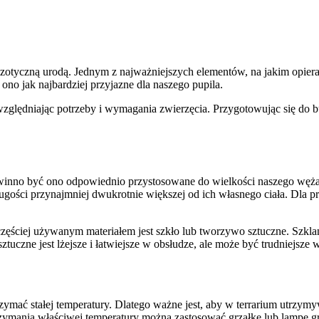
gzotyczną urodą. Jednym z najważniejszych elementów, na jakim opiera
ono jak najbardziej przyjazne dla naszego pupila.
ględniając potrzeby i wymagania zwierzęcia. Przygotowując się do b
owinno być ono odpowiednio przystosowane do wielkości naszego węża
ości przynajmniej dwukrotnie większej od ich własnego ciała. Dla p
częściej używanym materiałem jest szkło lub tworzywo sztuczne. Szklan
uczne jest lżejsze i łatwiejsze w obsłudze, ale może być trudniejsze 
trzymać stałej temperatury. Dlatego ważne jest, aby w terrarium utrzy
rzymania właściwej temperatury można zastosować grzałkę lub lampę g