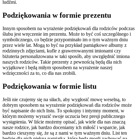
ludźmi.
Podziękowania w formie prezentu
Innym sposobem na wyrażenie podziękowań dla rodziców podczas
ślubu jest wręczenie im prezentu. Może to być coś szczególnego i
symbolicznego, co będzie przypominało im o tym ważnym dniu
przez wiele lat. Mogą to być na przykład pamiątkowe albumy z
rodzinnych zdjęciami, kufle z grawerowanymi imionami czy
biżuteria personalizowana w taki sposób, aby uwzględnić imiona
naszych rodziców. Takie prezenty z pewnością będą dla nich
wyjątkowe i będą miłym sposobem na wyrażenie naszej
wdzięczności za to, co dla nas zrobili.
Podziękowania w formie listu
Jeśli nie czujemy się na siłach, aby wygłosić mowę weselną, to
dobrym sposobem na wyrażenie podziękowań dla rodziców może
być napisanie do nich listu. To spokojny i intymny moment, w
którym możemy wyrazić swoje uczucia bez presji publicznego
wystąpienia. W liście możemy opisać, jak wiele dla nas znaczą
nasze rodzice, jak bardzo doceniamy ich miłość i wsparcie, jak
bardzo cieszymy się, że są z nami w tym ważnym dniu. List ten
będzie dla nich piękną pamiątką, którą będą mogli zachować na