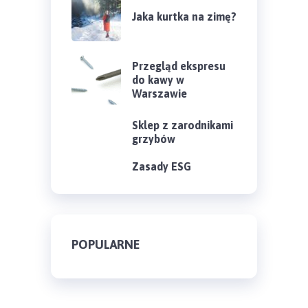
Jaka kurtka na zimę?
Przegląd ekspresu
do kawy w
Warszawie
Sklep z zarodnikami
grzybów
Zasady ESG
POPULARNE