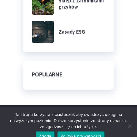
Sklep z zarodnikami
grzybów
Zasady ESG
POPULARNE
Ta strona korzysta z ciasteczek aby świadczyć usługi na
najwyższym poziomie. Dalsze korzystanie ze strony oznacza,
że zgadzasz się na ich użycie.
© 2026 the
Wwoof
,
Theme by
MyThemeShop
. All rights reserved.
Zgoda
Polityka prywatności